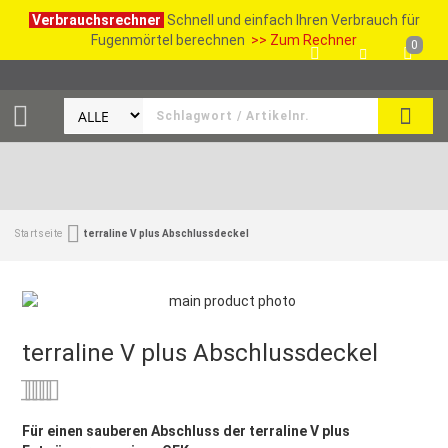
Verbrauchsrechner
Schnell und einfach Ihren Verbrauch für
Fugenmörtel berechnen
>> Zum Rechner
0
SUCH
Startseite
terraline V plus Abschlussdeckel
terraline V plus Abschlussdeckel
Bewertung:
0
100
% of
Für einen sauberen Abschluss der terraline V plus