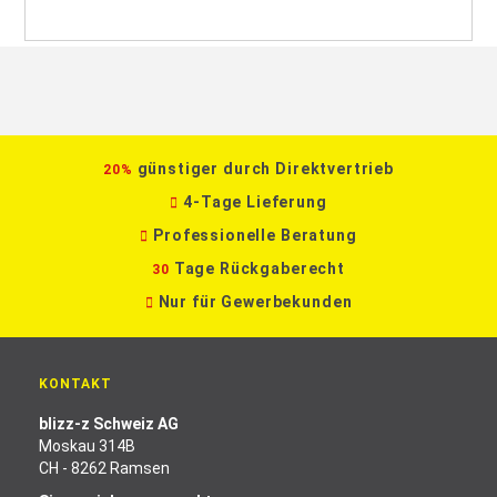
günstiger durch Direktvertrieb
20%
4-Tage Lieferung
Professionelle Beratung
Tage Rückgaberecht
30
Nur für Gewerbekunden
KONTAKT
blizz-z Schweiz AG
Moskau 314B
CH - 8262 Ramsen