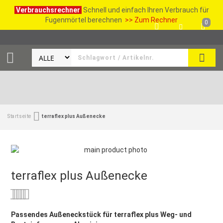
Verbrauchsrechner
Schnell und einfach Ihren Verbrauch für
Fugenmörtel berechnen
>> Zum Rechner
0
SUCH
Startseite
terraflex plus Außenecke
terraflex plus Außenecke
Bewertung:
0
100
% of
Passendes Außeneckstück für terraflex plus Weg- und