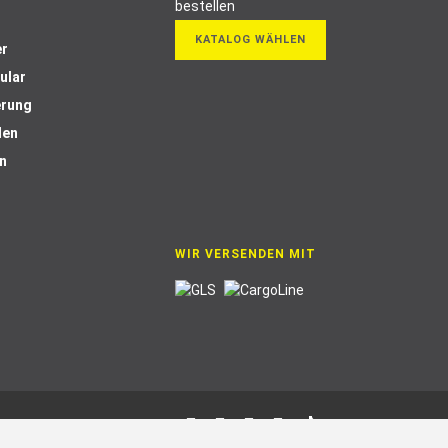
KATALOG WÄHLEN
er
ular
erung
len
n
WIR VERSENDEN MIT