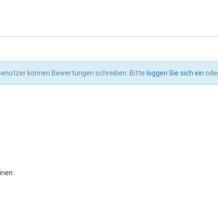
 Benutzer können Bewertungen schreiben. Bitte
loggen Sie sich ein
ode
inen