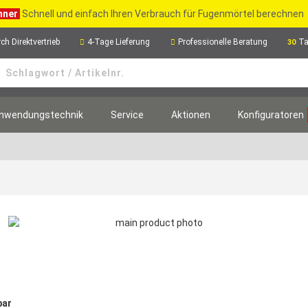
hner
Schnell und einfach Ihren Verbrauch für Fugenmörtel berechnen
ch Direktvertrieb
4-Tage Lieferung
Professionelle Beratung
Ta
30
nwendungstechnik
Service
Aktionen
Konfiguratoren
bar