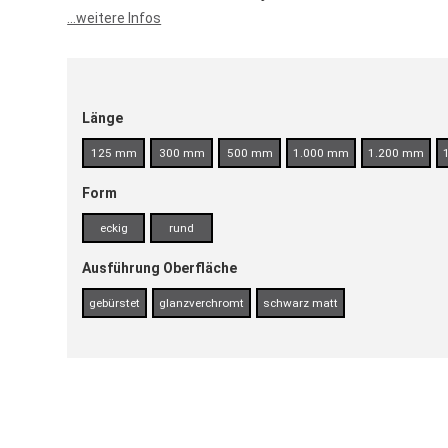
...weitere Infos
Länge
125 mm
300 mm
500 mm
1.000 mm
1.200 mm
Form
eckig
rund
Ausführung Oberfläche
gebürstet
glanzverchromt
schwarz matt