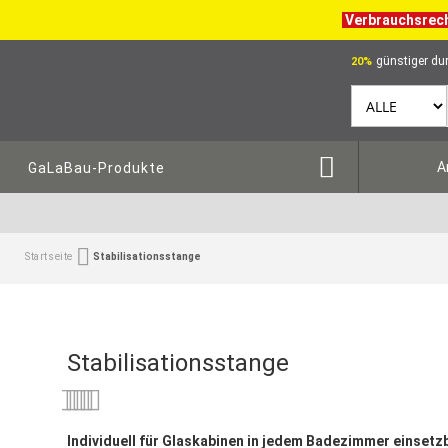
Verbrauchsrec
günstiger dur
20%
A
GaLaBau-Produkte
Startseite
Stabilisationsstange
Stabilisationsstange
Bewertung:
0
100
% of
Individuell für Glaskabinen in jedem Badezimmer einsetz