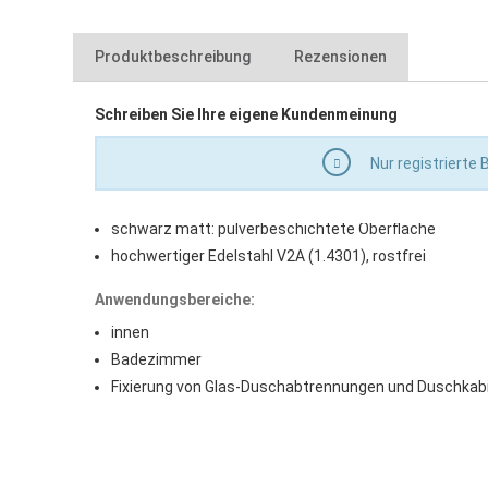
Produktbeschreibung
Rezensionen
Eigenschaften:
Schreiben Sie Ihre eigene Kundenmeinung
auf gewünschte Länge individuell zuschneidbar
Nur registrierte
Durchmesser runde Ausführung: 18 mm
Außenmaß eckige Ausführung: 15 x 15 mm
schwarz matt: pulverbeschichtete Oberfläche
hochwertiger Edelstahl V2A (1.4301), rostfrei
Anwendungsbereiche:
innen
Badezimmer
Fixierung von Glas-Duschabtrennungen und Duschkab