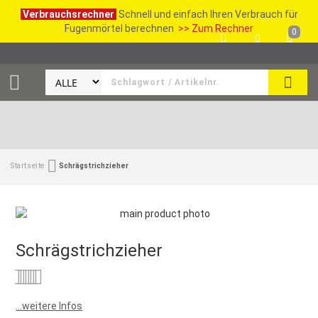
Verbrauchsrechner
Schnell und einfach Ihren Verbrauch für
Fugenmörtel berechnen
>> Zum Rechner
0
SUCH
Startseite
Schrägstrichzieher
Schrägstrichzieher
Bewertung:
0
100
% of
...weitere Infos