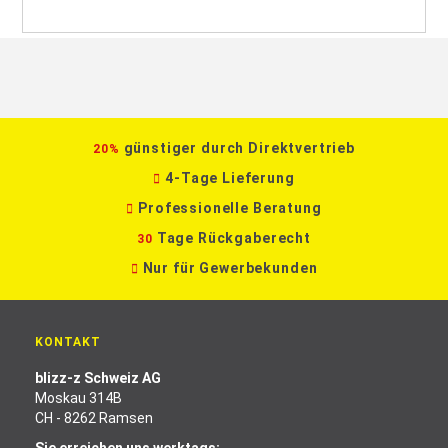
günstiger durch Direktvertrieb
20%
4-Tage Lieferung
Professionelle Beratung
Tage Rückgaberecht
30
Nur für Gewerbekunden
KONTAKT
blizz-z Schweiz AG
Moskau 314B
CH - 8262 Ramsen