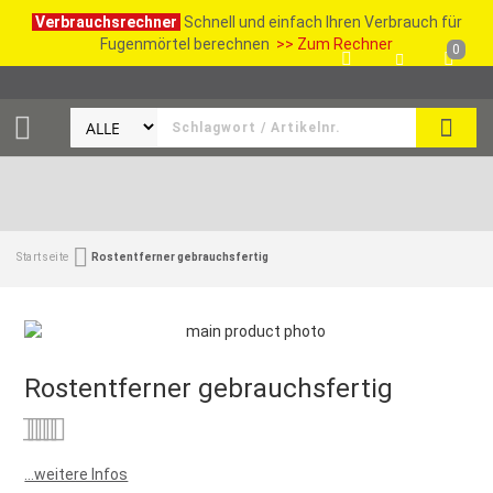
Verbrauchsrechner
Schnell und einfach Ihren Verbrauch für
Fugenmörtel berechnen
>> Zum Rechner
0
SUCH
Startseite
Rostentferner gebrauchsfertig
Rostentferner gebrauchsfertig
Bewertung:
0
100
% of
...weitere Infos