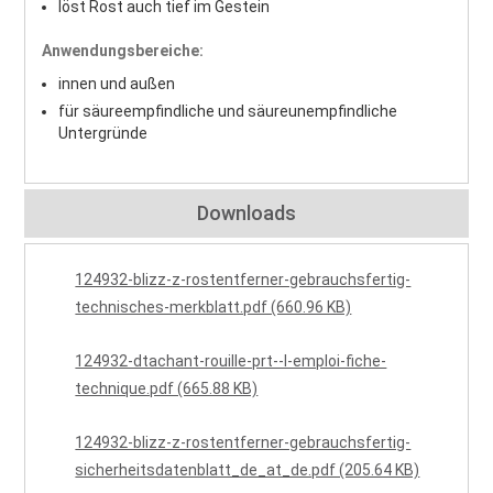
löst Rost auch tief im Gestein
Anwendungsbereiche:
innen und außen
für säureempfindliche und säureunempfindliche
Untergründe
Downloads
124932-blizz-z-rostentferner-gebrauchsfertig-
technisches-merkblatt.pdf (660.96 KB)
124932-dtachant-rouille-prt--l-emploi-fiche-
technique.pdf (665.88 KB)
124932-blizz-z-rostentferner-gebrauchsfertig-
sicherheitsdatenblatt_de_at_de.pdf (205.64 KB)