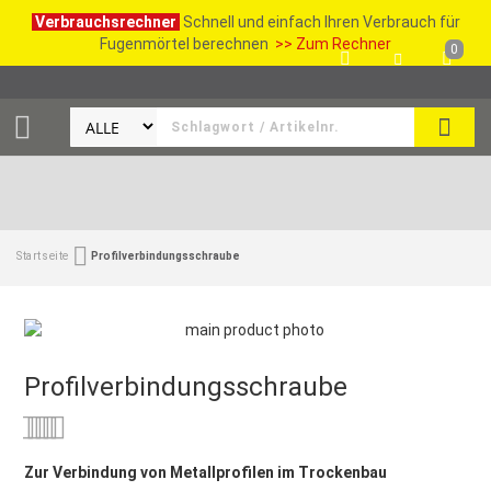
Verbrauchsrechner
Schnell und einfach Ihren Verbrauch für
Fugenmörtel berechnen
>> Zum Rechner
0
SUCH
Startseite
Profilverbindungsschraube
Profilverbindungsschraube
Bewertung:
0
100
% of
Zur Verbindung von Metallprofilen im Trockenbau