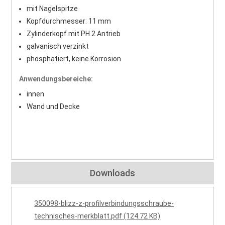
mit Nagelspitze
Kopfdurchmesser: 11 mm
Zylinderkopf mit PH 2 Antrieb
galvanisch verzinkt
phosphatiert, keine Korrosion
Anwendungsbereiche:
innen
Wand und Decke
Downloads
350098-blizz-z-profilverbindungsschraube-
technisches-merkblatt.pdf (124.72 KB)