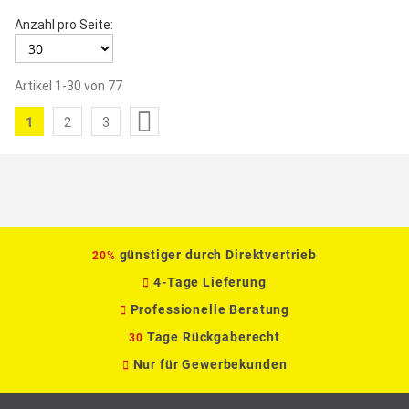
Anzahl pro Seite:
Artikel
1
-
30
von
77
Seite
1
2
3
Sie
Seite
Seite
lesen
gerade
die
Seite
günstiger durch Direktvertrieb
20%
4-Tage Lieferung
Professionelle Beratung
Tage Rückgaberecht
30
Nur für Gewerbekunden