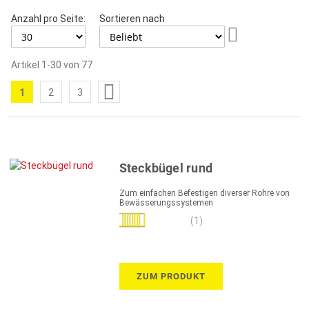
Anzahl pro Seite:
Sortieren nach
Aufsteigend
sortieren
Artikel
1
-
30
von
77
Seite
1
2
3
Sie
Seite
Seite
lesen
gerade
die
Steckbügel rund
Seite
Zum einfachen Befestigen diverser Rohre von
Bewässerungssystemen
Bewertung:
(1)
100%
ZUM PRODUKT