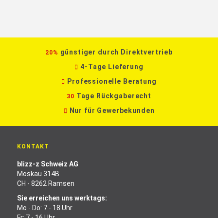
günstiger durch Direktvertrieb
20%
4-Tage Lieferung
Professionelle Beratung
Tage Rückgaberecht
30
Nur für Gewerbekunden
KONTAKT
blizz-z Schweiz AG
Moskau 314B
CH - 8262 Ramsen
Sie erreichen uns werktags:
Mo - Do: 7 - 18 Uhr
Fr: 7 - 16 Uhr