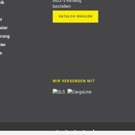
ik
KATALOG WÄHLEN
er
ular
erung
len
n
WIR VERSENDEN MIT