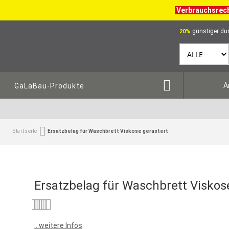
Verbrauchsrec
günstiger dur
20%
A
GaLaBau-Produkte
Startseite
Ersatzbelag für Waschbrett Viskose gerastert
Ersatzbelag für Waschbrett Viskos
Bewertung:
0
100
% of
...weitere Infos