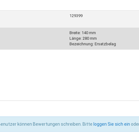
129399
Breite: 140 mm
Länge: 280 mm
Bezeichnung: Ersatzbelag
 Benutzer können Bewertungen schreiben. Bitte
loggen Sie sich ein
ode