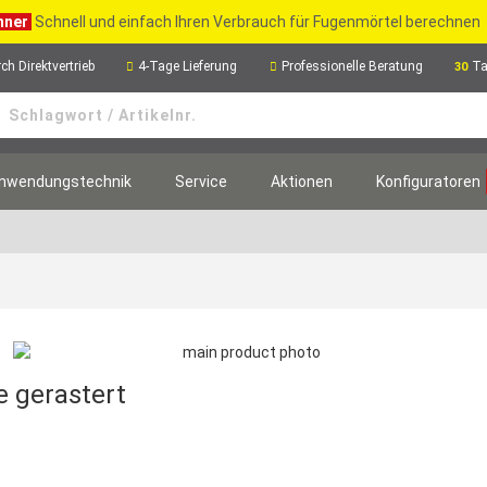
hner
Schnell und einfach Ihren Verbrauch für Fugenmörtel berechnen
ch Direktvertrieb
4-Tage Lieferung
Professionelle Beratung
Ta
30
nwendungstechnik
Service
Aktionen
Konfiguratoren
e gerastert