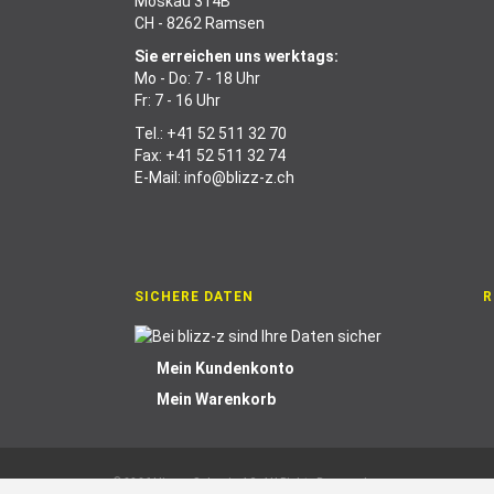
Moskau 314B
CH - 8262 Ramsen
Sie erreichen uns werktags:
Mo - Do: 7 - 18 Uhr
Fr: 7 - 16 Uhr
Tel.:
+41 52 511 32 70
Fax: +41 52 511 32 74
E-Mail:
info@blizz-z.ch
SICHERE DATEN
R
Mein Kundenkonto
Mein Warenkorb
© 2026 blizz-z Schweiz AG. All Rights Reserved.