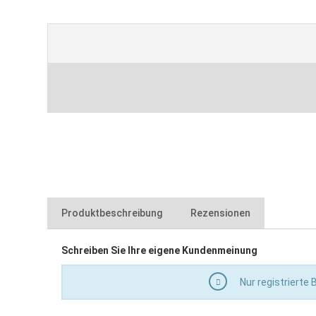
Produktbeschreibung
Rezensionen
Schreiben Sie Ihre eigene Kundenmeinung
für
blizz-z Waschbrett Viskose gerastert
zum Aufkleben
Nur registrierte