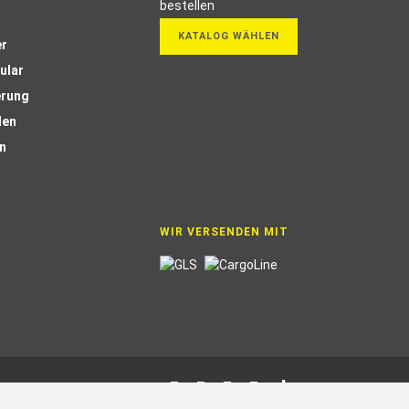
KATALOG WÄHLEN
er
ular
erung
len
n
WIR VERSENDEN MIT