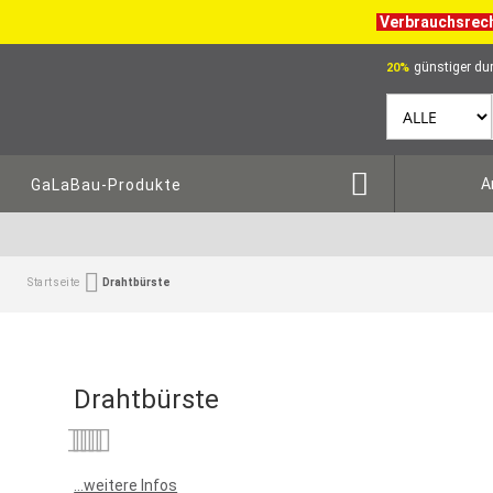
Verbrauchsrec
günstiger dur
20%
A
GaLaBau-Produkte
Startseite
Drahtbürste
Drahtbürste
Bewertung:
0
100
% of
...weitere Infos