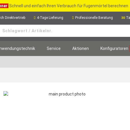
hner
Schnell und einfach Ihren Verbrauch für Fugenmörtel berechnen
ch Direktvertrieb
4-Tage Lieferung
Professionelle Beratung
Ta
30
nwendungstechnik
Service
Aktionen
Konfiguratoren