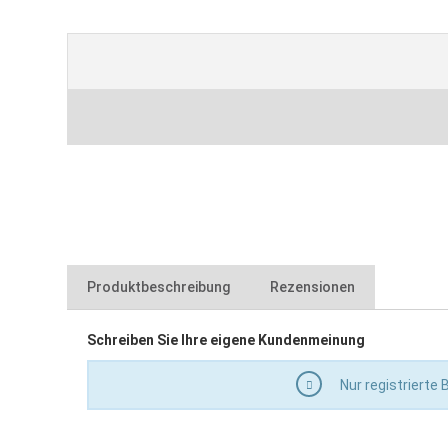
Produktbeschreibung
Rezensionen
Schreiben Sie Ihre eigene Kundenmeinung
zum Reinigen von Arbeitsgeräten
mit geschwungenen Hartholzgriff und Aufhängeloch
Nur registrierte
aus Stahldraht