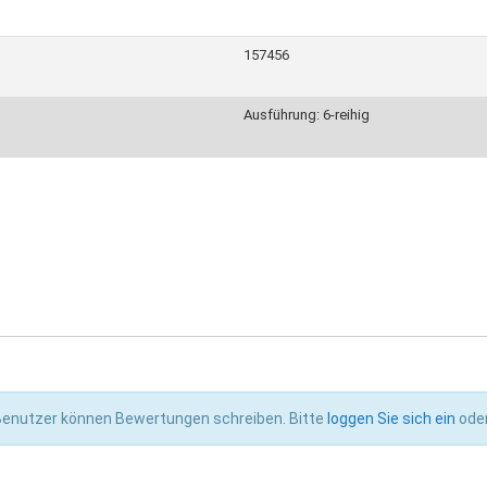
157456
Ausführung: 6-reihig
 Benutzer können Bewertungen schreiben. Bitte
loggen Sie sich ein
ode