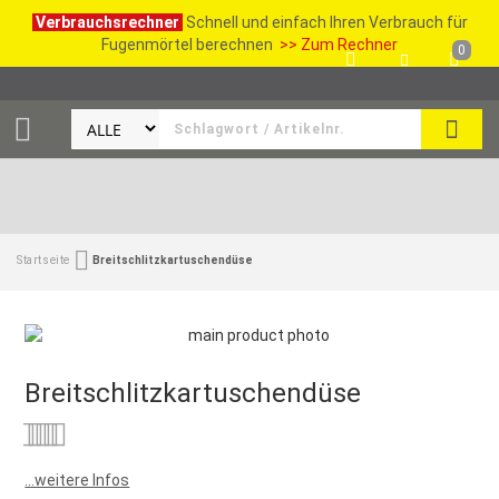
Verbrauchsrechner
Schnell und einfach Ihren Verbrauch für
Fugenmörtel berechnen
>> Zum Rechner
0
SUCH
Startseite
Breitschlitzkartuschendüse
Breitschlitzkartuschendüse
Bewertung:
0
100
% of
...weitere Infos