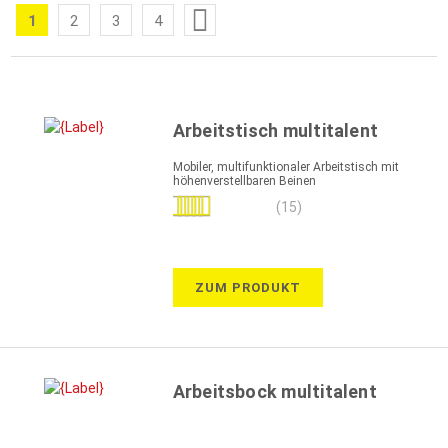
Seite
1
2
3
4
Sie
Seite
Seite
Seite
lesen
gerade
die
Arbeitstisch multitalent
Seite
Mobiler, multifunktionaler Arbeitstisch mit
höhenverstellbaren Beinen
Bewertung:
(15)
99%
ZUM PRODUKT
Arbeitsbock multitalent