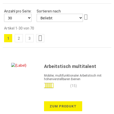
Anzahl pro Seite:
Sortieren nach
Aufsteigend
sortieren
Artikel
1
-
30
von
70
Seite
1
2
3
Sie
Seite
Seite
lesen
gerade
die
Arbeitstisch multitalent
Seite
Mobiler, multifunktionaler Arbeitstisch mit
höhenverstellbaren Beinen
Bewertung:
(15)
99%
ZUM PRODUKT