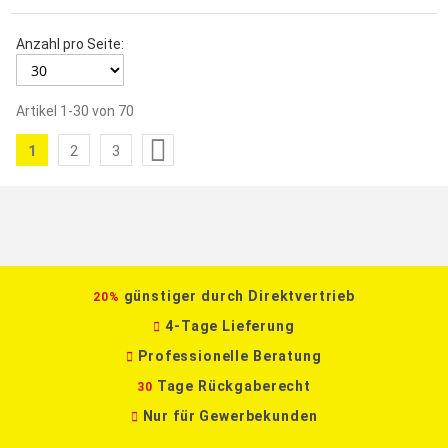
Anzahl pro Seite:
Artikel
1
-
30
von
70
Seite
1
2
3
Sie
Seite
Seite
lesen
gerade
die
Seite
günstiger durch Direktvertrieb
20%
4-Tage Lieferung
Professionelle Beratung
Tage Rückgaberecht
30
Nur für Gewerbekunden