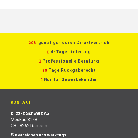
günstiger durch Direktvertrieb
20%
4-Tage Lieferung
Professionelle Beratung
Tage Rückgaberecht
30
Nur für Gewerbekunden
KONTAKT
blizz-z Schweiz AG
Moskau 314B
CH - 8262 Ramsen
Sie erreichen uns werktags: