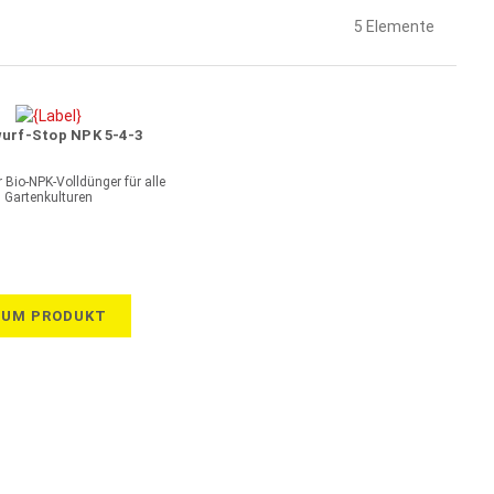
5
Elemente
urf-Stop NPK 5-4-3
r Bio-NPK-Volldünger für alle
Gartenkulturen
ZUM PRODUKT