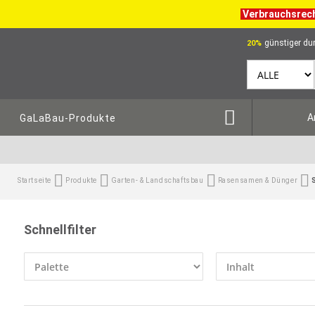
Verbrauchsrec
günstiger dur
20%
A
GaLaBau-Produkte
Startseite
Produkte
Garten- & Landschaftsbau
Rasensamen & Dünger
Schnellfilter