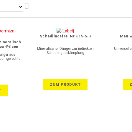
Aufsteigend
sortieren
Schädlingsfrei NPK 15-5-7
Maulw
ineralisch
iza-Pilzen
Mineralischer Dünger zur indirekten
Universelle
MgO
Schädlingsbekämpfung
ünger aus
 baumgerechte
sse
ZUM PRODUKT
T