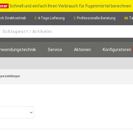
hner
Schnell und einfach Ihren Verbrauch für Fugenmörtel berechnen
ch Direktvertrieb
4-Tage Lieferung
Professionelle Beratung
Ta
30
nwendungstechnik
Service
Aktionen
Konfiguratoren
Spezialdünger