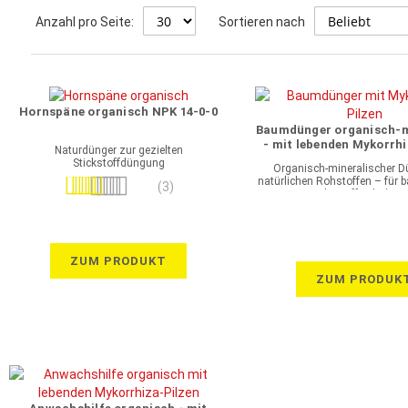
Anzahl pro Seite:
Sortieren nach
Hornspäne organisch NPK 14-0-0
Baumdünger organisch-m
- mit lebenden Mykorrh
Naturdünger zur gezielten
NPK 10-4-8 + 2 
Stickstoffdüngung
Organisch-mineralischer D
natürlichen Rohstoffen – für
Bewertung:
(3)
Nährstoffverhältni
100%
ZUM PRODUKT
ZUM PRODUK