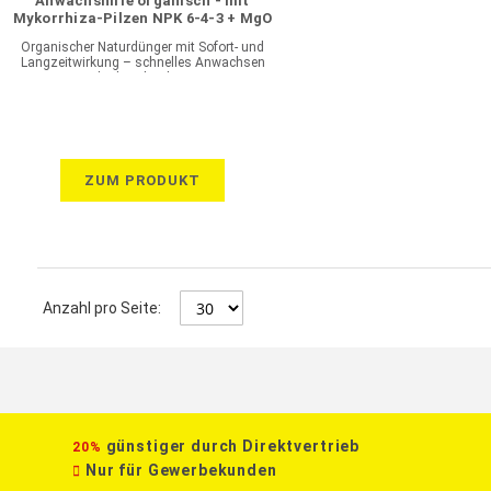
Anwachshilfe organisch - mit
Mykorrhiza-Pilzen NPK 6-4-3 + MgO
Organischer Naturdünger mit Sofort- und
Langzeitwirkung – schnelles Anwachsen
dank Mykorrhiza
ZUM PRODUKT
Anzahl pro Seite:
günstiger durch Direktvertrieb
20%
Nur für Gewerbekunden