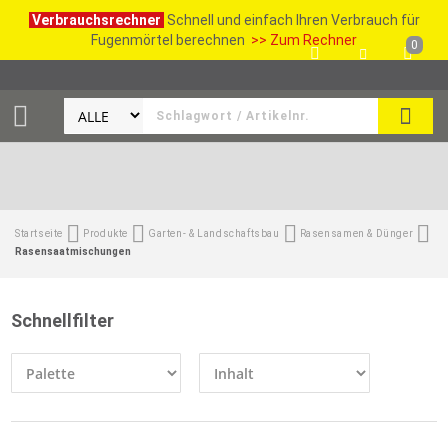
Verbrauchsrechner
Schnell und einfach Ihren Verbrauch für
Fugenmörtel berechnen
>> Zum Rechner
0
SUCH
Startseite
Produkte
Garten- & Landschaftsbau
Rasensamen & Dünger
Rasensaatmischungen
Schnellfilter