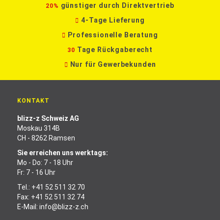
günstiger durch Direktvertrieb
20%
4-Tage Lieferung
Professionelle Beratung
Tage Rückgaberecht
30
Nur für Gewerbekunden
KONTAKT
blizz-z Schweiz AG
Moskau 314B
CH - 8262 Ramsen
Sie erreichen uns werktags:
Mo - Do: 7 - 18 Uhr
Fr: 7 - 16 Uhr
Tel.:
+41 52 511 32 70
Fax: +41 52 511 32 74
E-Mail:
info@blizz-z.ch