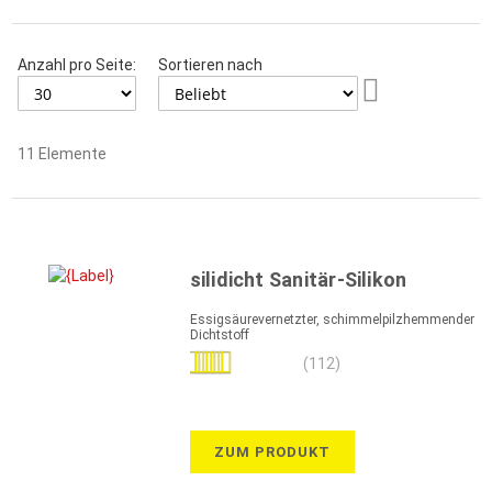
Anzahl pro Seite:
Sortieren nach
Aufsteigend
sortieren
11
Elemente
silidicht Sanitär-Silikon
Essigsäurevernetzter, schimmelpilzhemmender
Dichtstoff
Bewertung:
(112)
98%
ZUM PRODUKT