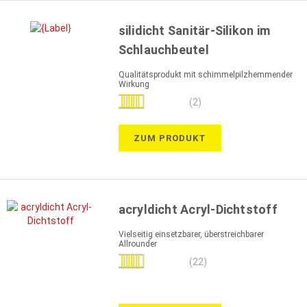
silidicht Sanitär-Silikon im
Schlauchbeutel
Qualitätsprodukt mit schimmelpilzhemmender
Wirkung
Bewertung:
(2)
90%
ZUM PRODUKT
acryldicht Acryl-Dichtstoff
Vielseitig einsetzbarer, überstreichbarer
Allrounder
Bewertung:
(22)
97%