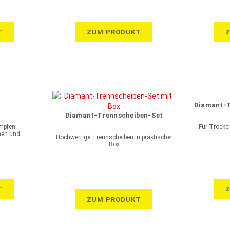
T
ZUM PRODUKT
Diamant-T
Diamant-Trennscheiben-Set
mpfen
Für Trocke
nen und
Hochwertige Trennscheiben in praktischer
gmenten
Box
T
ZUM PRODUKT