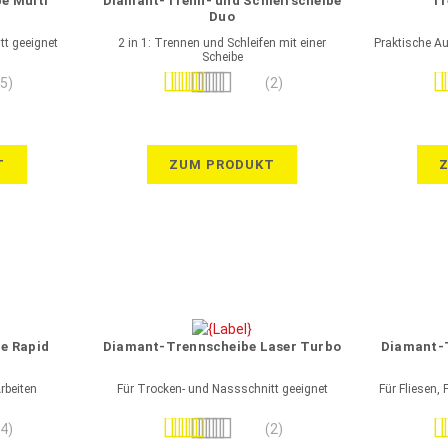
e Multi
Diamant-Trenn- und Schleifscheibe
Tr
Duo
tt geeignet
2 in 1: Trennen und Schleifen mit einer
Praktische A
Scheibe
Bewertung:
Be
(5)
(2)
90%
T
ZUM PRODUKT
e Rapid
Diamant-Trennscheibe Laser Turbo
Diamant-T
rbeiten
Für Trocken- und Nassschnitt geeignet
Für Fliesen,
Bewertung:
Be
(4)
(2)
100%