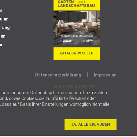
er
ular
erung
len
n
KATALOG WÄHLEN
Datenschutzerklärung
Impressum
WIR VERSENDEN MIT
ozesse in unserem Onlineshop bieten können. Dazu zählen
ind, sowie Cookies, die zu Statistikzwecken oder
dass auf Basis Ihrer Einstellungen womöglich nicht alle
JA, ALLE ERLAUBEN