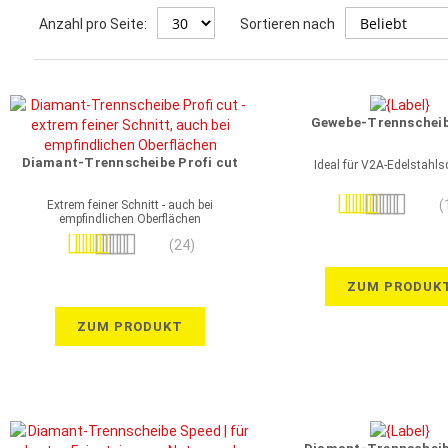
Anzahl pro Seite:
Sortieren nach
Gewebe-Trennscheib
Diamant-Trennscheibe Profi cut
Ideal für V2A-Edelstahls
Bewertung:
(
Extrem feiner Schnitt - auch bei
empfindlichen Oberflächen
100%
Bewertung:
(24)
98%
ZUM PRODUK
ZUM PRODUKT