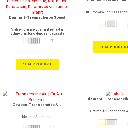
Diamant-Trennscheib
Für Trocken- und Nassschni
Diamant-Trennscheibe Speed
Bewertung:
100%
Vielseitig einsetzbar, mit perfekter
Schneidleistung durch angepasste
Diamantstruktur
Bewertung:
(3)
100%
ZUM PRODUK
ZUM PRODUKT
Diamant-Trennscheib
Gewebe-Trennscheibe Alu
Optimal für randnahes A
Ideal für Aluminium
Bewertung:
Bewertung:
100%