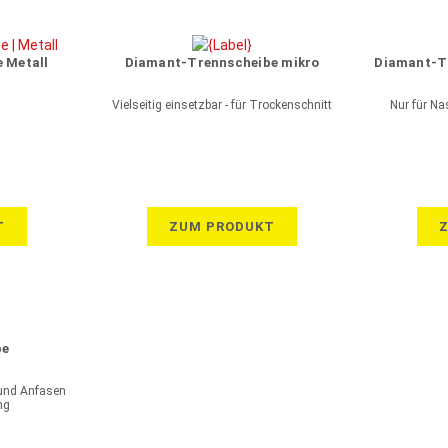
 Metall
Diamant-Trennscheibe mikro
Diamant-Tr
Vielseitig einsetzbar - für Trockenschnitt
Nur für Na
T
ZUM PRODUKT
be
 und Anfasen
ng