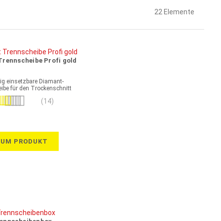
22
Elemente
rennscheibe Profi gold
tig einsetzbare Diamant-
ibe für den Trockenschnitt
ertung:
(14)
100%
ZUM PRODUKT