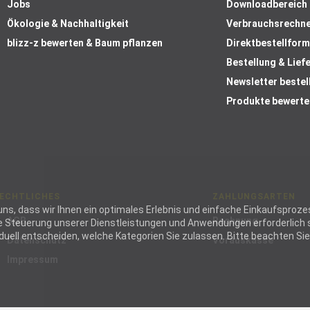
Jobs
Downloadbereich
Ökologie & Nachhaltigkeit
Verbrauchsrechn
blizz-z bewerten & Baum pflanzen
Direktbestellform
Bestellung & Lief
Newsletter bestel
Produkte bewerte
ECHTLICHES
ZAHLUNGSARTEN
ie uns, dass wir Ihnen ein optimales Erlebnis und einfache Einkaufspr
AGB
Rechnung
die Steuerung unserer Dienstleistungen und Anwendungen erforderlich s
ell entscheiden, welche Kategorien Sie zulassen. Bitte beachten Sie, 
Datenschutz
Vorauskasse
Impressum
wendig