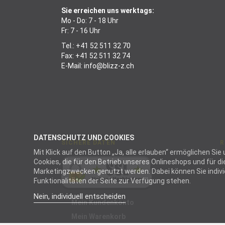
Sie erreichen uns werktags:
Mo - Do: 7 - 18 Uhr
Fr: 7 - 16 Uhr
Tel.:
+41 52 511 32 70
Fax: +41 52 511 32 74
E-Mail:
info@blizz-z.ch
DATENSCHUTZ UND COOKIES
SICHERE DATEN
R
Mit Klick auf den Button „Ja, alle erlauben“ ermöglichen S
Cookies, die für den Betrieb unseres Onlineshops und für 
Marketingzwecken genutzt werden. Dabei können Sie individu
Funktionalitäten der Seite zur Verfügung stehen.
Nein, individuell entscheiden
Mein Kundenkonto
Mein Warenkorb
Not