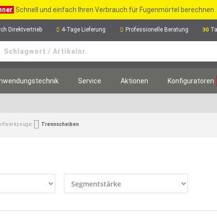
hner
Schnell und einfach Ihren Verbrauch für Fugenmörtel berechnen
ch Direktvertrieb
4-Tage Lieferung
Professionelle Beratung
Ta
30
nwendungstechnik
Service
Aktionen
Konfiguratoren
leifwerkzeuge
Trennscheiben