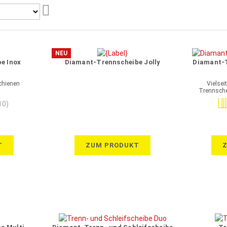
Aufsteigend
sortieren
NEU
e Inox
Diamant-Trennscheibe Jolly
Diamant-T
chienen
Vielsei
Trennsche
Bew
10)
T
ZUM PRODUKT