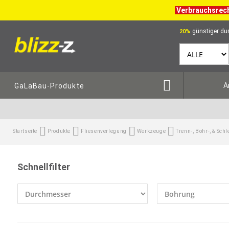
Verbrauchsrec
günstiger dur
20%
A
GaLaBau-Produkte
Startseite
Produkte
Fliesenverlegung
Werkzeuge
Trenn-, Bohr-, & Sch
Schnellfilter