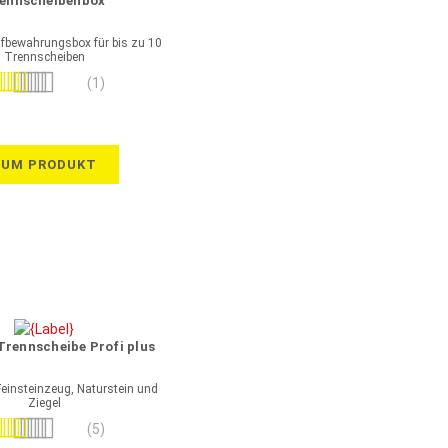
ennscheibenbox
ufbewahrungsbox für bis zu 10
Trennscheiben
wertung:
(1)
100%
ZUM PRODUKT
rennscheibe Profi plus
 Feinsteinzeug, Naturstein und
Ziegel
wertung:
(5)
100%