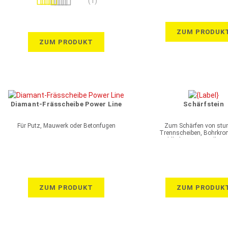
(1)
100%
ZUM PRODUK
ZUM PRODUKT
Diamant-Frässcheibe Power Line
Schärfstein
Für Putz, Mauwerk oder Betonfugen
Zum Schärfen von stu
Trennscheiben, Bohrkro
Hohlbohrern mit Vollse
ZUM PRODUKT
ZUM PRODUK